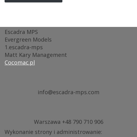
Escadra MPS
Evergreen Models
1.escadra-mps
Matt Kary Management
Cocomac.pl
info@escadra-mps.com
Warszawa +48 790 710 906
Wykonanie strony i administrowanie: