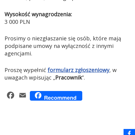
Wysokość wynagrodzenia:
3 000 PLN
Prosimy o niezgłaszanie się osób, które mają
podpisane umowy na wyłączność z innymi
agencjami.
Proszę wypełnić
formularz zgłoszeniowy
, w
uwagach wpisując „
Pracownik
”.
F
E
Recommend
a
m
c
ail
e
b