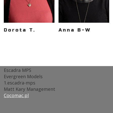
Dorota T.
Anna B-W
Escadra MPS
Evergreen Models
1.escadra-mps
Matt Kary Management
Cocomac.pl